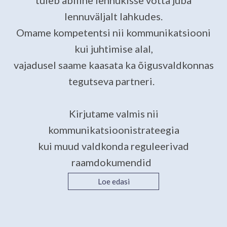
tuleb abiline lennukisse võtta juba
lennuväljalt lahkudes.
Omame kompetentsi nii kommunikatsiooni
kui juhtimise alal,
vajadusel saame kaasata ka õigusvaldkonnas
tegutseva partneri.
Kirjutame valmis nii
kommunikatsioonistrateegia
kui muud valdkonda reguleerivad
raamdokumendid
Loe edasi