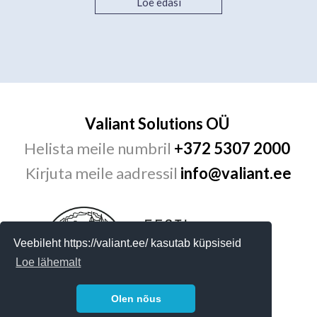
Loe edasi
Valiant Solutions OÜ
Helista meile numbril
+372 5307 2000
Kirjuta meile aadressil
info@valiant.ee
Veebileht https://valiant.ee/ kasutab küpsiseid
Loe lähemalt
Olen nõus