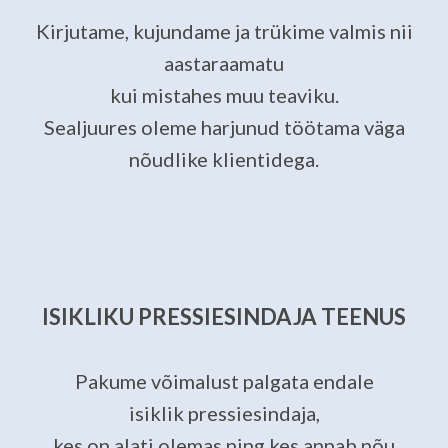
Kirjutame, kujundame ja trükime valmis nii
aastaraamatu
kui mistahes muu teaviku.
Sealjuures oleme harjunud töötama väga
nõudlike klientidega.
ISIKLIKU PRESSIESINDAJA TEENUS
Pakume võimalust palgata endale
isiklik pressiesindaja,
kes on alati olemas ning kes annab nõu